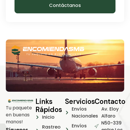
Contáctanos
Links
Servicios
Contacto
Tu paquete
Rápidos
Envíos
Av. Eloy
en buenas
Nacionales
Alfaro
Inicio
manos!
N50-339
Envíos
Rastreo
Síguenos
entre Los