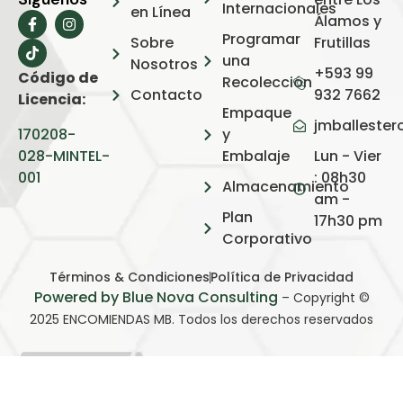
Internacionales
en Línea
Álamos y
Programar
Sobre
Frutillas
una
Nosotros
+593 99
Código de
Recolección
Contacto
932 7662
Licencia:
Empaque
jmballeste
170208-
y
028-MINTEL-
Embalaje
Lun - Vier
001
: 08h30
Almacenamiento
am -
Plan
17h30 pm
Corporativo
Términos & Condiciones
Política de Privacidad
Powered by Blue Nova Consulting
– Copyright ©
2025 ENCOMIENDAS MB. Todos los derechos reservados